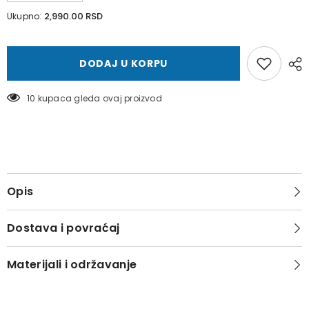
količinu
količinu
za
za
2,990.00 RSD
Ukupno:
Farmerke
Farmerke
sa
sa
širokim
širokim
nogavicama
nogavicama
DODAJ U KORPU
606/19
606/19
10 kupaca gleda ovaj proizvod
Opis
Dostava i povraćaj
Materijali i održavanje