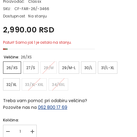
Proizvođač:
Classx
SKU:
CF-FAR-26/-3466
Dostupnost
Na stanju
2,990.00 RSD
Požuri! Samo još 1 je ostalo na stanju.
Veličine:
26/XS
26/XS
27/S
28/M
29/M-L
30/L
31/L-XL
32/XL
33/XL-XXL
34/XXL
Treba vam pomoć pri odabiru veličina?
Pozovite nas na
062 800 17 69
Količina:
Smanji
Povećaj