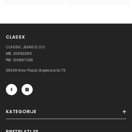
CLASSX
CLASSIC JEANS D.O.O.
MB: 20482265
PIB: 105897036
36306 Novi Pazar, Bajevica br.73
KATEGORIJE
PRETPLATI SE