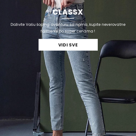
CLASSX
Doživite Vašu šoping avanturu sa nama, kupite neverovatne
farmerke po super cenama !
VIDI SVE